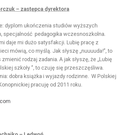
rczuk – zastępca dyrektora
e: dyplom ukończenia studiów wyższych
h, specjalność pedagogika wczesnoszkolna.
mi daje mi dużo satysfakcji. Lubię pracę z
ieci mówią, co myślą. Jak słyszę ,,nuuuuda!”, to
zmienić rodzaj zadania. A jak słyszę, że ,,Lubię
lskiej szkoły ”, to czuję się przeszczęśliwa.
ia: dobra książka i wyjazdy rodzinne. W Polskiej
Konopnickiej pracuję od 2011 roku.
.com
achajko – Ledwoń