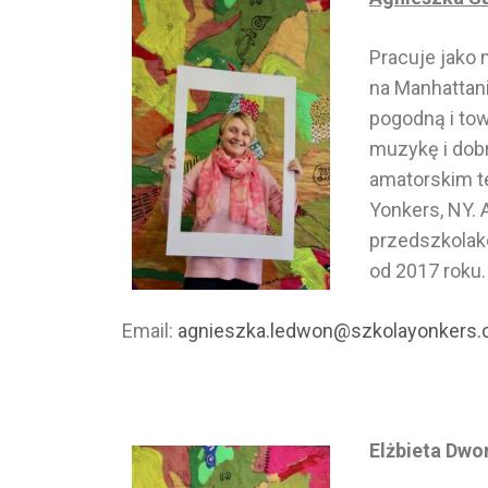
Pracuje jako 
na Manhattani
pogodną i to
muzykę i dob
amatorskim te
Yonkers, NY.
przedszkolak
od 2017 roku.
Email:
agnieszka.ledwon@szkolayonkers
Elżbieta Dwo