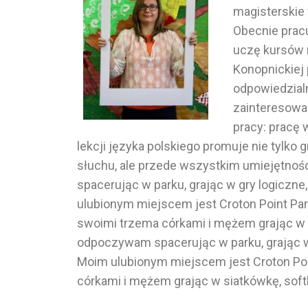
magisterskie 
Obecnie prac
uczę kursów m
Konopnickiej 
odpowiedzialn
zainteresowa
pracy: pracę 
lekcji języka polskiego promuje nie tylk
słuchu, ale przede wszystkim umiejętno
spacerując w parku, grając w gry logiczne
ulubionym miejscem jest Croton Point Pa
swoimi trzema córkami i mężem grając w si
odpoczywam spacerując w parku, grając w 
Moim ulubionym miejscem jest Croton Poi
córkami i mężem grając w siatkówkę, softb