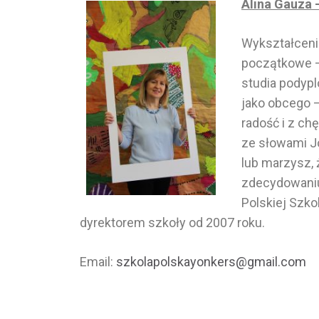
Alina Gauza 
Wykształceni
początkowe –
studia podyp
jako obcego –
radość i z c
ze słowami J
lub marzysz, 
zdecydowaniu
Polskiej Szko
dyrektorem szkoły od 2007 roku.
Email:
szkolapolskayonkers@gmail.com