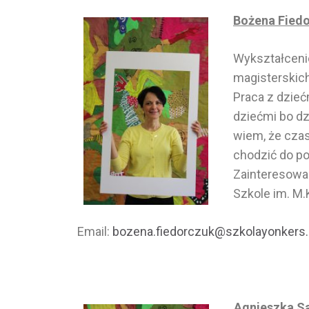
Bożena Fiedo
Wykształceni
magisterskic
Praca z dzieć
dziećmi bo dz
wiem, że czas 
chodzić do po
Zainteresowan
Szkole im. M.
Email:
bozena.fiedorczuk@szkolayonkers
Agnieszka S