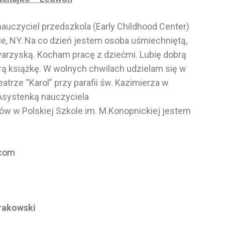
nauczyciel przedszkola (Early Childhood Center)
e, NY. Na co dzień jestem osoba uśmiechniętą,
warzyską. Kocham pracę z dziećmi. Lubię dobrą
rą książkę. W wolnych chwilach udzielam się w
atrze “Karol” przy parafii św. Kazimierza w
 Asystenką nauczyciela
ów w Polskiej Szkole im. M.Konopnickiej jestem
.com
rakowski