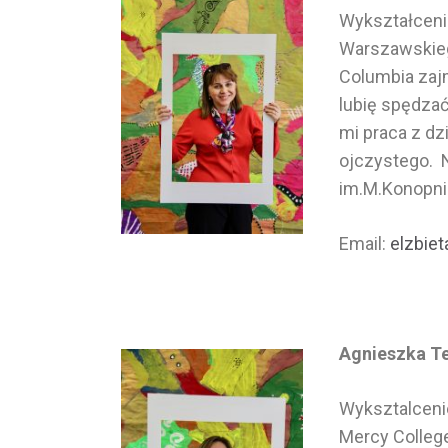
Wykształcenie
Warszawskieg
Columbia zaj
lubię spędzać
mi praca z dz
ojczystego. 
im.M.Konopnic
Email:
elzbie
Agnieszka Te
Wyksztalcenie
Mercy Colleg