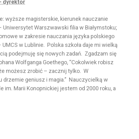
– dyrektor
e: wyższe magisterskie, kierunek nauczanie
 Uniwersytet Warszwawski filia w Białymstoku;
lomowe w zakresie nauczania języka polskiego
 UMCS w Lublinie. Polska szkoła daje mi wielką
hęcią podejmuję się nowych zadań. Zgadzam się
ohana Wolfganga Goethego, “Cokolwiek robisz
że możesz zrobić – zacznij tylko. W
 drzemie geniusz i magia.” Nauczycielką w
le im. Marii Konopnickiej jestem od 2000 roku, a