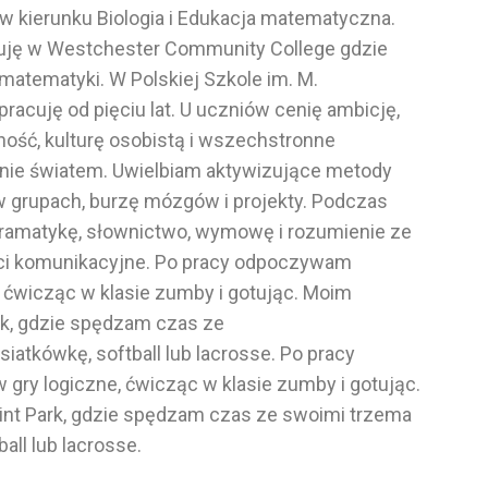
w kierunku Biologia i Edukacja matematyczna.
uję w Westchester Community College gdzie
atematyki. W Polskiej Szkole im. M.
pracuję od pięciu lat. U uczniów cenię ambicję,
ość, kulturę osobistą i wszechstronne
nie światem. Uwielbiam aktywizujące metody
w grupach, burzę mózgów i projekty. Podczas
o gramatykę, słownictwo, wymowę i rozumienie ze
ści komunikacyjne. Po pracy odpoczywam
, ćwicząc w klasie zumby i gotując. Moim
rk, gdzie spędzam czas ze
atkówkę, softball lub lacrosse. Po pracy
gry logiczne, ćwicząc w klasie zumby i gotując.
nt Park, gdzie spędzam czas ze swoimi trzema
all lub lacrosse.